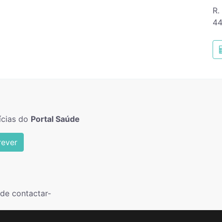
R.
4
ícias do
Portal Saúde
rever
de contactar-