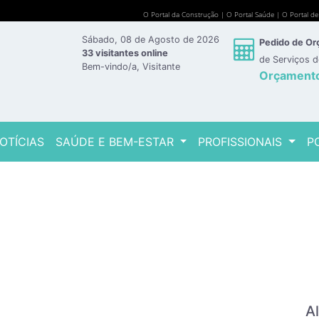
O Portal da Construção
|
O Portal Saúde
|
O Portal d
Sábado, 08 de Agosto de 2026
Pedido de O
33 visitantes online
de Serviços 
Bem-vindo/a, Visitante
Orçament
OTÍCIAS
SAÚDE E BEM-ESTAR
PROFISSIONAIS
P
A