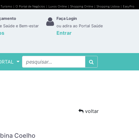
e Turismo
|
O Portal de Negócios
|
Luxos Online
|
Shopping Online
|
Shopping Lisboa
|
EasyPro
rçamento
Faça Login
de Saúde e Bem-estar
ou adira ao Portal Saúde
os
Entrar
ORTAL
voltar
lbina Coelho