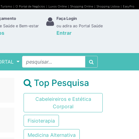
e Turismo
|
O Portal de Negócios
|
Luxos Online
|
Shopping Online
|
Shopping Lisboa
|
EasyPro
rçamento
Faça Login
de Saúde e Bem-estar
ou adira ao Portal Saúde
os
Entrar
ORTAL
Top Pesquisa
Cabeleireiros e Estética
Corporal
Fisioterapia
Medicina Alternativa