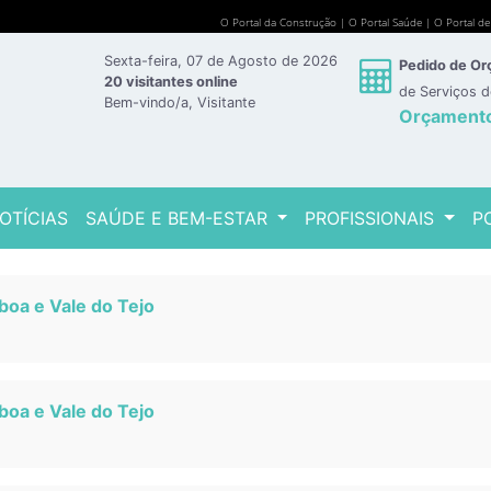
O Portal da Construção
|
O Portal Saúde
|
O Portal d
Sexta-feira, 07 de Agosto de 2026
Pedido de O
20 visitantes online
de Serviços 
Bem-vindo/a, Visitante
Orçament
OTÍCIAS
SAÚDE E BEM-ESTAR
PROFISSIONAIS
P
boa e Vale do Tejo
boa e Vale do Tejo