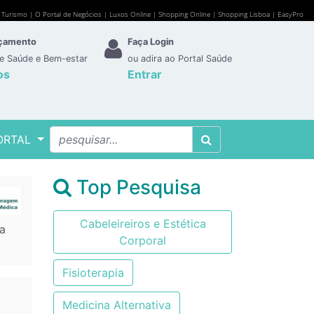
e Turismo
|
O Portal de Negócios
|
Luxos Online
|
Shopping Online
|
Shopping Lisboa
|
EasyPro
rçamento
Faça Login
de Saúde e Bem-estar
ou adira ao Portal Saúde
os
Entrar
ORTAL
Top Pesquisa
Cabeleireiros e Estética
ia
Corporal
Fisioterapia
Medicina Alternativa