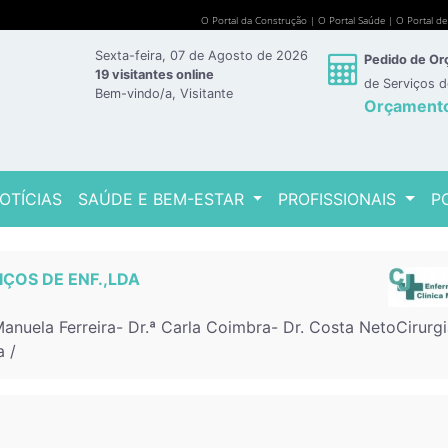
O Portal da Construção
|
O Portal Saúde
|
O Portal d
Sexta-feira, 07 de Agosto de 2026
Pedido de O
19 visitantes online
de Serviços 
Bem-vindo/a, Visitante
Orçament
OTÍCIAS
SAÚDE E BEM-ESTAR
PROFISSIONAIS
P
IÇOS DE ENF.,LDA
Manuela Ferreira- Dr.ª Carla Coimbra- Dr. Costa NetoCirurg
a /