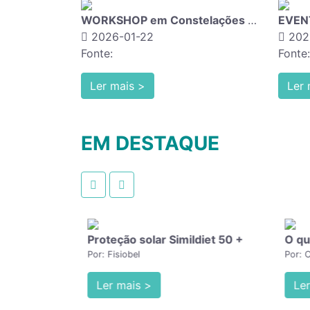
WORKSHOP em Constelações Familiares 22 Março
2026-01-22
202
Fonte:
Fonte:
Ler mais >
Ler 
EM DESTAQUE
Proteção solar Simildiet 50 +
Por: Fisiobel
Ler mais >
Ler 