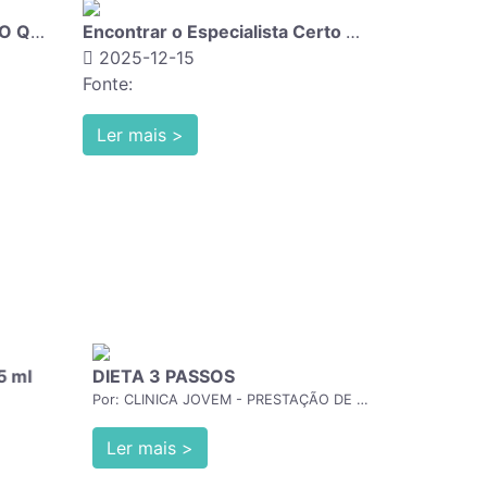
Gripe em Fase Epidémica: O Que Precisa de Saber
Encontrar o Especialista Certo Nunca Foi Tão
2025-12-15
2025-12-
Fonte:
Fonte:
Ler mais >
Ler mais 
 ml
DIETA 3 PASSOS
ALISAMEN
Por: CLINICA JOVEM - PRESTAÇÃO DE SERVIÇOS DE ENF.,LDA
Ler mais >
Ler mais 