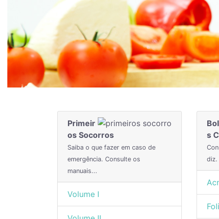
Primeir
Bol
os Socorros
s C
Saiba o que fazer em caso de
Con
emergência. Consulte os
diz.
manuais...
Ac
Volume I
Fol
Volume II