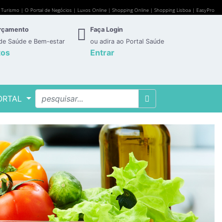
e Turismo
|
O Portal de Negócios
|
Luxos Online
|
Shopping Online
|
Shopping Lisboa
|
EasyPro
Orçamento
Faça Login
 de Saúde e Bem-estar
ou adira ao Portal Saúde
tos
Entrar
ORTAL