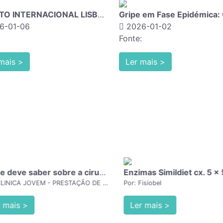
EVENTO INTERNACIONAL LISBOA Dr.ª Graziella Freni
6-01-06
2026-01-02
Fonte:
mais >
Ler mais >
O que deve saber sobre a cirurgia plástica,
Enzimas Simildiet cx. 5 x 5
Por: CLINICA JOVEM - PRESTAÇÃO DE SERVIÇOS DE ENF.,LDA
Por: Fisiobel
mais >
Ler mais >