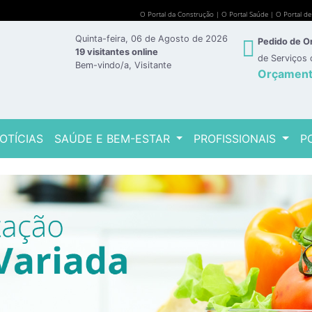
O Portal da Construção
|
O Portal Saúde
|
O Portal d
Quinta-feira, 06 de Agosto de 2026
Pedido de 
19 visitantes online
de Serviços
Bem-vindo/a, Visitante
Orçamen
OTÍCIAS
SAÚDE E BEM-ESTAR
PROFISSIONAIS
P